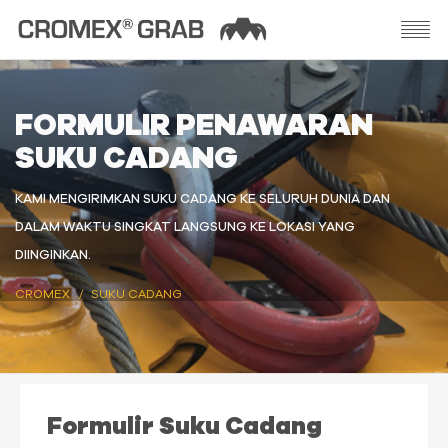
FORMULIR PENAWARAN
SUKU CADANG
KAMI MENGIRIMKAN SUKU CADANG KE SELURUH DUNIA DAN
DALAM WAKTU SINGKAT LANGSUNG KE LOKASI YANG
DIINGINKAN.
CROMEX
SUKU CADANG
Formulir Suku Cadang