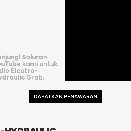
unjungi Saluran
ouTube kami untuk
dio Electro-
ydraulic Grab.
DAPATKAN PENAWARAN