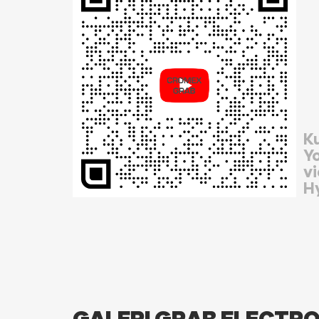
K
Y
vi
H